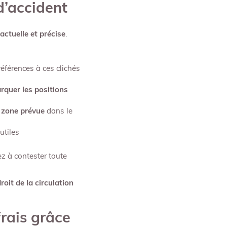
d’accident
factuelle et précise
.
références à ces clichés
rquer les positions
a zone prévue
dans le
utiles
z à contester toute
oit de la circulation
frais grâce