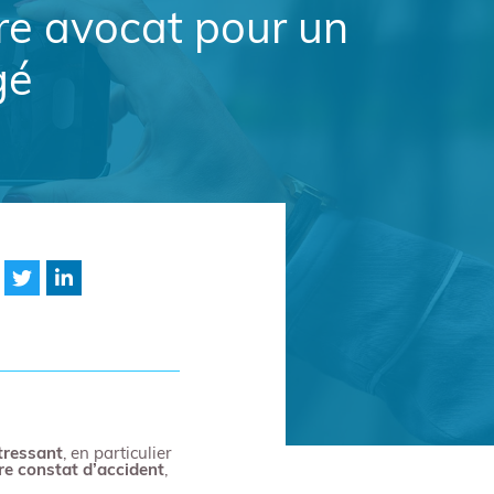
tre avocat pour un
gé
tressant
, en particulier
re constat d’accident
,