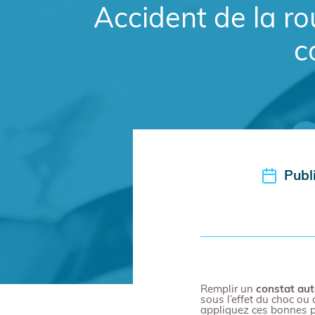
Accident de la ro
c
Publ
Remplir un
constat au
sous l’effet du choc ou
appliquez ces bonnes p