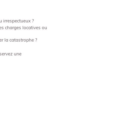
u irrespectueux ?
les charges locatives ou
er la catastrophe ?
éservez une