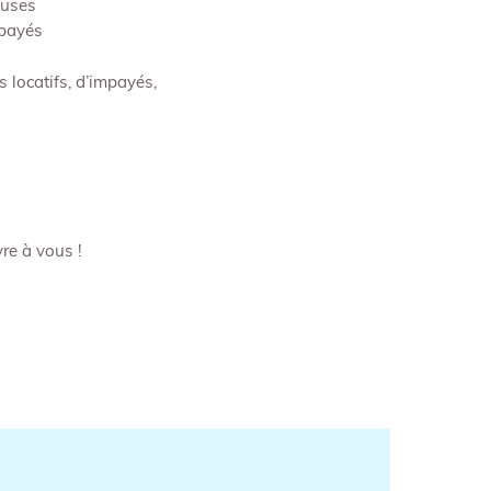
euses
 payés
s locatifs, d’impayés,
re à vous !