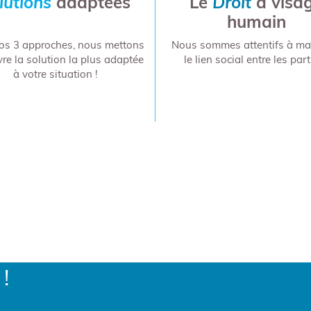
lutions
adaptées
Le
Droit
à visa
humain
os 3 approches, nous mettons
Nous sommes attentifs à mai
re la solution la plus adaptée
le lien social entre les part
à votre situation !
'en savoir plus ?
!