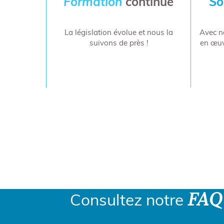
Formation
continue
So
La législation évolue et nous la
Avec n
suivons de près !
en œuv
Une question, envie d
FAQ
Consultez notre